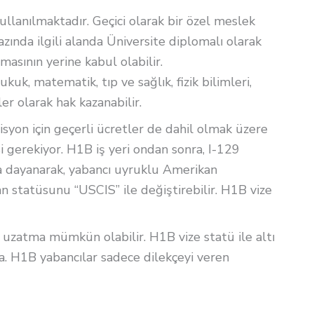
ullanılmaktadır. Geçici olarak bir özel meslek
zında ilgili alanda Üniversite diplomalı olarak
asının yerine kabul olabilir.
uk, matematik, tıp ve sağlık, fizik bilimleri,
ler olarak hak kazanabilir.
isyon için geçerli ücretler de dahil olmak üzere
gerekiyor. H1B iş yeri ondan sonra, I-129
na dayanarak, yabancı uyruklu Amerikan
 statüsunu “USCIS” ile değiştirebilir. H1B vize
ha uzatma mümkün olabilir. H1B vize statü ile altı
nda. H1B yabancılar sadece dilekçeyi veren