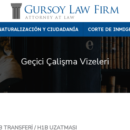
NATURALIZACIÓN Y CIUDADANÍA
CORTE DE INMIG
Geçici Çalişma Vizeleri
1B TRANSFERİ / H1B UZATMASI