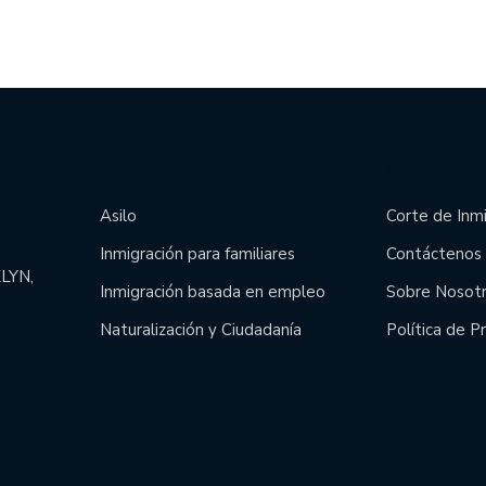
Main Links
Site Links
Asilo
Corte de Inm
Inmigración para familiares
Contáctenos
LYN,
Inmigración basada en empleo
Sobre Nosot
Naturalización y Ciudadanía
Política de P