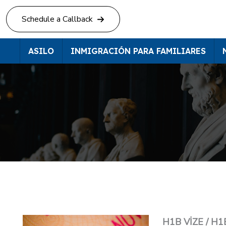
Skip
Schedule a Callback
to
content
ASILO
INMIGRACIÓN PARA FAMILIARES
H1B VİZE / H