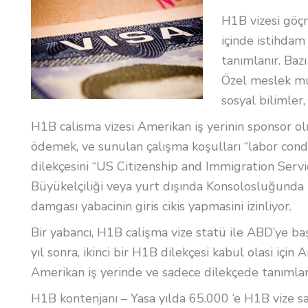
H1B vizesi göçm
içinde istihdam
tanımlanır. Baz
Özel meslek muha
sosyal bilimler,
H1B calisma vizesi Amerikan iş yerinin sponsor ol
ödemek, ve sunulan çalışma koşulları “labor con
dilekçesini “US Citizenship and Immigration Serv
Büyükelçiliği veya yurt dışında Konsolosluğunda 
damgası yabacinin giris cikis yapmasini izinliyor.
Bir yabancı, H1B calişma vize statü ile ABD’ye baş
yıl sonra, ikinci bir H1B dilekçesi kabul olasi içi
Amerikan iş yerinde ve sadece dilekçede tanımlanm
H1B kontenjanı
– Yasa yılda 65.000 ‘e H1B vize sayı