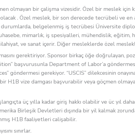
en olmayan bir çalişma vizesidir. Özel bir meslek için k
 olacak . Özel meslek, bir son derecede tecrübeli ve en a
ı durumlarda, belgelenmiş iş tecrübesi Üniversite diplom
sebe, mimarlık, iş spesiyalleri, mühendislik, eğitim, huk
 ilahiyat, ve sanat içerir. Diğer mesleklerde özel meslek
masını gerektiriyor. Sponsor birkaç öğe doğrulayan, poz
dition” başvurusunla Department of Labor’a göndermesi 
ices” göndermesi gerekiyor. “USCIS” dilekcesinin onayı
bir H1B vize damgası başvurabilir veya göçmen olmayan
langıçta üç yılla kadar giriş hakkı olabilir ve üc yıl da
n Amerika Birleşik Devletleri dışında bir yil kalmak zoru
ış H1B faaliyetleri calişabilir.
sını sınırlar.